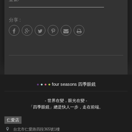
分享 :
●
●
●
●
four seasons 四季眼鏡
- 世界在變，眼光在變 -
「四季眼鏡」總是快人一步，走在前端。
仁愛店
台北市仁愛路四段365號1樓