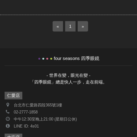
«
1
»
●
●
●
●
four seasons 四季眼鏡
- 世界在變，眼光在變 -
「四季眼鏡」總是快人一步，走在前端。
仁愛店
台北市仁愛路四段365號1樓
02-2777-1858
中午12:30至晚上21:00 (星期日公休)
LINE ID: 4s01