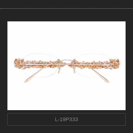
L-​19P333