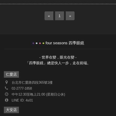
«
1
»
●
●
●
●
four seasons 四季眼鏡
- 世界在變，眼光在變 -
「四季眼鏡」總是快人一步，走在前端。
仁愛店
台北市仁愛路四段365號1樓
02-2777-1858
中午12:30至晚上21:00 (星期日公休)
LINE ID: 4s01
大安店